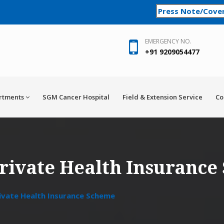
Press Note/Cove
EMERGENCY NO.
+91 9209054477
rtments
SGM Cancer Hospital
Field & Extension Service
Co
ivate Health Insurance
vate Health Insurance Scheme