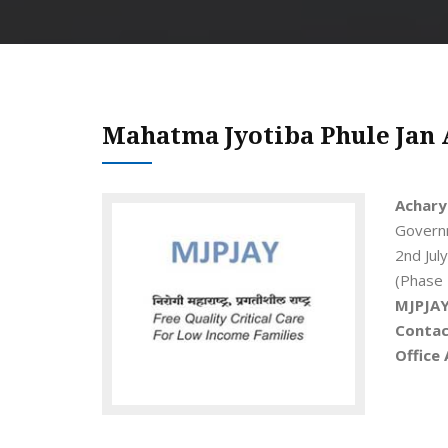
Mahatma Jyotiba Phule Jan 
Achary
Governm
2nd Jul
(Phase 
MJPJAY
Contac
Office