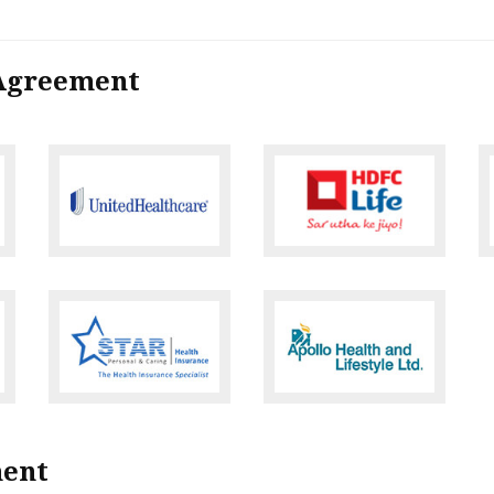
 Agreement
ment