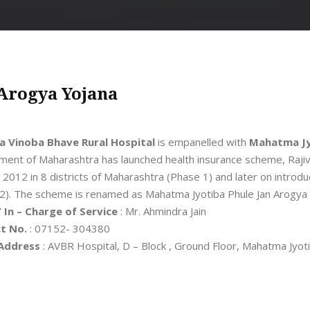
Arogya Yojana
a Vinoba Bhave Rural Hospital
is empanelled with
Mahatma Jy
ent of Maharashtra has launched health insurance scheme, Raji
y 2012 in 8 districts of Maharashtra (Phase 1) and later on introd
2). The scheme is renamed as Mahatma Jyotiba Phule Jan Arogya 
 In – Charge of Service
: Mr. Ahmindra Jain
t No.
: 07152- 304380
 Address
: AVBR Hospital, D – Block , Ground Floor, Mahatma Jyot