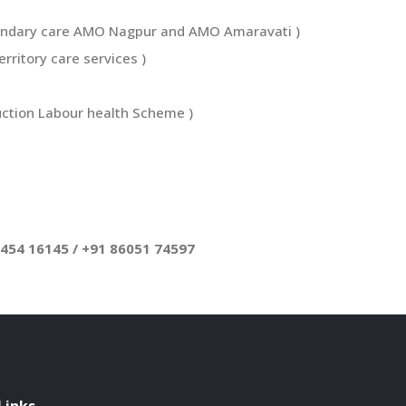
condary care AMO Nagpur and AMO Amaravati )
rritory care services )
uction Labour health Scheme )
1454 16145 / +91 86051 74597